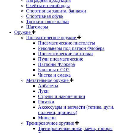
Наградная продукция
Скейты и пениборды
Спортивная защита, бандажи
Спортивная обувь
Треккинговые палки
Шагомеры
Оружие
Пневматическое оружие
Пневматические пистолеты
Револьверы под патрон Флобера
Пневматические винтовки
Пули пневматические
Патроны Флобера
Баллоны с CO2
Чистка и смазка
Метательное оружие
Арбалеты
Луки
Стрелы и наконечники
Рогатки
Аксессуары и запчасти (тетива, дуги,
полочки, прицелы)
Мишени
Тренировочное оружие
Тренировочные ножи, мечи, топоры