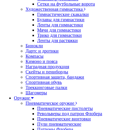
Сетки на футбольные ворота
Художественная гимнастика
Гимнастические скакалки
Булавы для гимнастики
Ленты для гимнастики
Мячи для гимнастики
Трико для гимнастики
Ленты для растяжки
Бинокли
Дартс и дротики
Компасы
Кимоно и пояса
Наградная продукция
Скейты и пениборды
Спортивная защита, бандажи
Спортивная обувь
Треккинговые палки
Шагомеры
Оружие
Пневматическое оружие
Пневматические пистолеты
Револьверы под патрон Флобера
Пневматические винтовки
Пули пневматические
Патроны Флобера