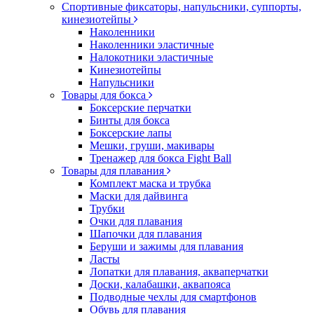
Спортивные фиксаторы, напульсники, суппорты,
кинезиотейпы
Наколенники
Наколенники эластичные
Налокотники эластичные
Кинезиотейпы
Напульсники
Товары для бокса
Боксерские перчатки
Бинты для бокса
Боксерские лапы
Мешки, груши, макивары
Тренажер для бокса Fight Ball
Товары для плавания
Комплект маска и трубка
Маски для дайвинга
Трубки
Очки для плавания
Шапочки для плавания
Беруши и зажимы для плавания
Ласты
Лопатки для плавания, акваперчатки
Доски, калабашки, аквапояса
Подводные чехлы для смартфонов
Обувь для плавания