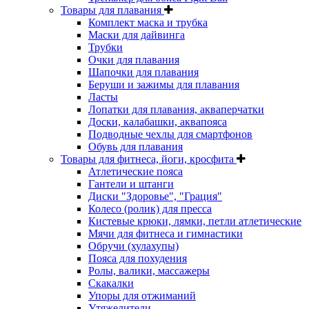
Товары для плавания
Комплект маска и трубка
Маски для дайвинга
Трубки
Очки для плавания
Шапочки для плавания
Беруши и зажимы для плавания
Ласты
Лопатки для плавания, акваперчатки
Доски, калабашки, аквапояса
Подводные чехлы для смартфонов
Обувь для плавания
Товары для фитнеса, йоги, кросфита
Атлетические пояса
Гантели и штанги
Диски "Здоровье", "Грация"
Колесо (ролик) для пресса
Кистевые крюки, лямки, петли атлетические
Мячи для фитнеса и гимнастики
Обручи (хулахупы)
Пояса для похудения
Ролы, валики, массажеры
Скакалки
Упоры для отжиманий
Утяжелители