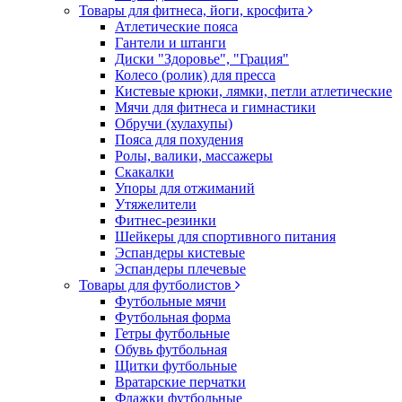
Товары для фитнеса, йоги, кросфита
Атлетические пояса
Гантели и штанги
Диски "Здоровье", "Грация"
Колесо (ролик) для пресса
Кистевые крюки, лямки, петли атлетические
Мячи для фитнеса и гимнастики
Обручи (хулахупы)
Пояса для похудения
Ролы, валики, массажеры
Скакалки
Упоры для отжиманий
Утяжелители
Фитнес-резинки
Шейкеры для спортивного питания
Эспандеры кистевые
Эспандеры плечевые
Товары для футболистов
Футбольные мячи
Футбольная форма
Гетры футбольные
Обувь футбольная
Щитки футбольные
Вратарские перчатки
Флажки футбольные