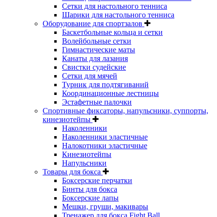
Сетки для настольного тенниса
Шарики для настольного тенниса
Оборудование для спортзалов
Баскетбольные кольца и сетки
Волейбольные сетки
Гимнастические маты
Канаты для лазания
Свистки судейские
Сетки для мячей
Турник для подтягиваний
Координационные лестницы
Эстафетные палочки
Спортивные фиксаторы, напульсники, суппорты,
кинезиотейпы
Наколенники
Наколенники эластичные
Налокотники эластичные
Кинезиотейпы
Напульсники
Товары для бокса
Боксерские перчатки
Бинты для бокса
Боксерские лапы
Мешки, груши, макивары
Тренажер для бокса Fight Ball