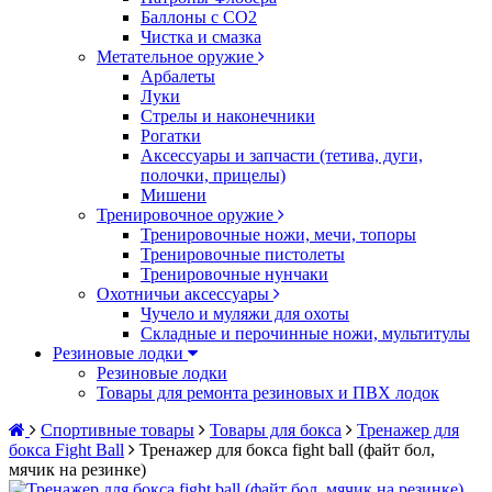
Баллоны с CO2
Чистка и смазка
Метательное оружие
Арбалеты
Луки
Стрелы и наконечники
Рогатки
Аксессуары и запчасти (тетива, дуги,
полочки, прицелы)
Мишени
Тренировочное оружие
Тренировочные ножи, мечи, топоры
Тренировочные пистолеты
Тренировочные нунчаки
Охотничьи аксессуары
Чучело и муляжи для охоты
Складные и перочинные ножи, мультитулы
Резиновые лодки
Резиновые лодки
Товары для ремонта резиновых и ПВХ лодок
Спортивные товары
Товары для бокса
Тренажер для
бокса Fight Ball
Тренажер для бокса fight ball (файт бол,
мячик на резинке)